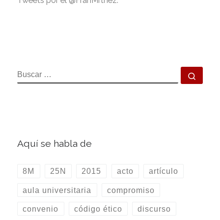
Tweets por el @FranMrtnez.
BUSCAR
Busca
Aquí se habla de
8M
25N
2015
acto
artículo
aula universitaria
compromiso
convenio
código ético
discurso