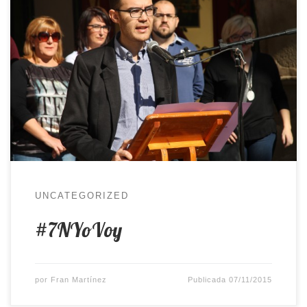
Este sábado tuvo lugar en Madrid la Marcha
Estatal contra las Violencias Machistas. Una
marcha convocada por colectivos feministas de
toda España y en la que se exigía que la lucha
contra la violencia de género sea «una cuestión
de Estado». En Novelda y desde el Ayuntamiento
de forma consensuada […]
UNCATEGORIZED
#7NYoVoy
por
Fran Martínez
Publicada
07/11/2015