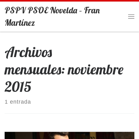
PSPV PSOE Novelda – Fran
Saltar al contenido
Martínez
Me
Archivos
mensuales:
noviembre
2015
1 entrada