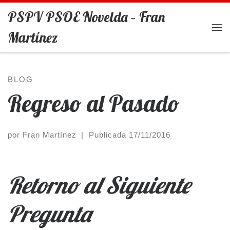
PSPV PSOE Novelda – Fran
Saltar al contenido
Martínez
Me
BLOG
Regreso al Pasado
por
Fran Martínez
|
Publicada
17/11/2016
Retorno al Siguiente
Pregunta