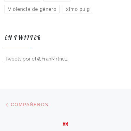
Violencia de género
ximo puig
EN TWITTER
Tweets por el @FranMrtnez.
Navegación de entradas
Entrada anterior
COMPAÑEROS
VOLVER A LA LISTA 