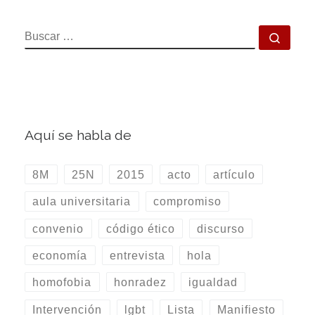
BUSCAR
Busca
Aquí se habla de
8M
25N
2015
acto
artículo
aula universitaria
compromiso
convenio
código ético
discurso
economía
entrevista
hola
homofobia
honradez
igualdad
Intervención
lgbt
Lista
Manifiesto