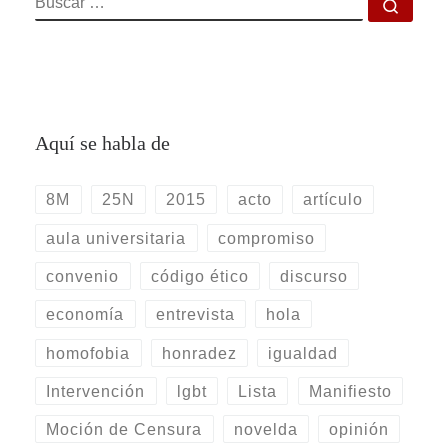
Busca
Aquí se habla de
8M
25N
2015
acto
artículo
aula universitaria
compromiso
convenio
código ético
discurso
economía
entrevista
hola
homofobia
honradez
igualdad
Intervención
lgbt
Lista
Manifiesto
Moción de Censura
novelda
opinión