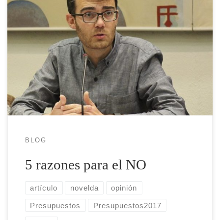
El pasado mes de noviembre tuvo lugar el pleno
extraordinario de Presupuestos y Personal 2017. Para
ponernos en situación diré que estos puntos son muy
importantes puesto que son la hoja de ruta donde se
plasman las intenciones del equipo de gobierno al frente,
es decir, donde se recogen las […]
BLOG
5 razones para el NO
artículo
novelda
opinión
Presupuestos
Presupuestos2017