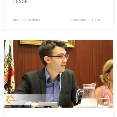
PSOE
por
Fran Martínez
Publicada
16/12/2016
El pasado jueves 1 de diciembre tuvo lugar el pleno
extraordinario en el que se llevaba para debate y
aprobación la Plantilla y Catálogo de puestos de Trabajo
para el ejercicio 2017 y el Presupuesto Municipal del año
2017. Os dejo mis intervenciones en ambos puntos puesto
que pienso que […]