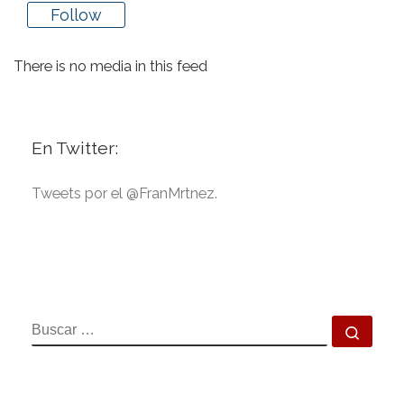
Follow
There is no media in this feed
En Twitter:
Tweets por el @FranMrtnez.
BUSCAR
Busca