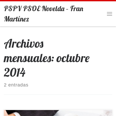
PSPV PSOE Novelda – Fran
Saltar al contenido
Martínez
Me
Archivos
mensuales:
octubre
2014
2 entradas