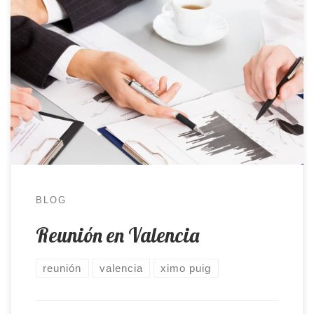
La pasada semana tuve la suerte de poder subir a
Valencia. No, no fue un mero viaje de placer, que
va, sino más bien todo lo contrario. Desde que
gané las Primarias de Novelda os podéis imaginar
la ingente cantidad y volumen de
responsabilidades y trabajo que he asumido. Ser
[…]
BLOG
Reunión en Valencia
reunión
valencia
ximo puig