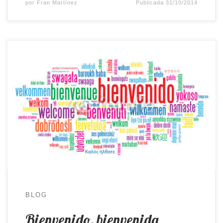
por
Fran Martínez
Publicada
31/10/2014
Bienvenido, benvingut. A esta, mi web, mi blog.
Que espero sea también vuestra. Un lugar donde
expondré, mostraré y declararé todo lo referente a
esta nueva etapa política que inicio. Porque como
ya sabrás, fui elegido, primarias mediante,
candidato socialista a la alcaldía de Novelda en
las próximas elecciones municipales. […]
BLOG
Bienvenido, bienvenida