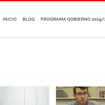
INICIO
BLOG
PROGRAMA GOBIERNO 2019/
título del artículo de este
El pasado mes de
 describe, como si de la
noviembre tuvo lugar el