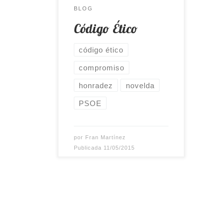
BLOG
este modo a cumplirlo.
Código Ético
Cargando…
código ético
compromiso
honradez
novelda
PSOE
por
Fran Martínez
Publicada
11/05/2015