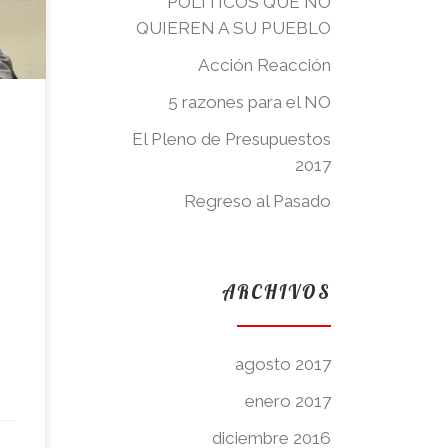
POLÍTICOS QUE NO
QUIEREN A SU PUEBLO
Acción Reacción
5 razones para el NO
El Pleno de Presupuestos
son
2017
del
Regreso al Pasado
ARCHIVOS
agosto 2017
enero 2017
diciembre 2016