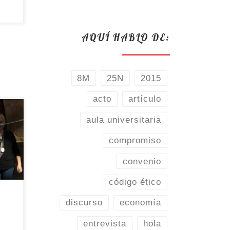
AQUÍ HABLO DE:
8M
25N
2015
acto
artículo
en
aula universitaria
compromiso
convenio
código ético
se
discurso
economía
 la
entrevista
hola