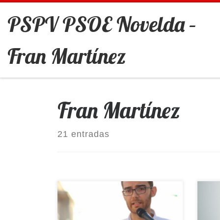
Saltar al contenido
PSPV PSOE Novelda –
Fran Martínez
Fran Martínez
21 entradas
Me váis a permitir que el
El 
artículo de este mes tenga
mes