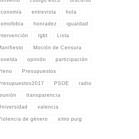
economía
entrevista
hola
homofobia
honradez
igualdad
Intervención
lgbt
Lista
Manifiesto
Moción de Censura
novelda
opinión
participación
Pleno
Presupuestos
Presupuestos2017
PSOE
radio
reunión
transparencia
Universidad
valencia
Violencia de género
ximo puig