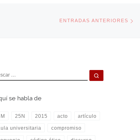
E
ENTRADAS ANTERIORES
USCAR
Buscar …
uí se habla de
8M
25N
2015
acto
artículo
ula universitaria
compromiso
convenio
código ético
discurso