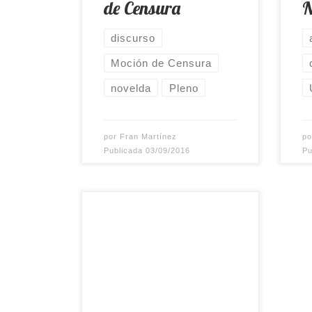
de Censura
N
supuesto, merecerán una
ést
entrada en este blog, os
si
discurso
dejo el discurso […]
la 
Moción de Censura
[…]
novelda
Pleno
por
Fran Martínez
p
Publicada
03/09/2016
Pu
Pongo a disposición de
todo aquel que desee leerlo
o revisarlo el Código Ético
que toda la Candidatura del
PSOE de Novelda ha
firmado, obligándose de