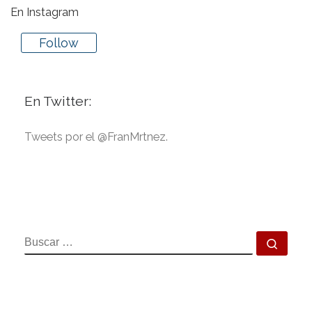
En Instagram
Follow
En Twitter:
Tweets por el @FranMrtnez.
BUSCAR
Busca