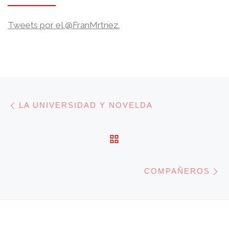
Tweets por el @FranMrtnez.
Navegación de entradas
Entrada anterior
LA UNIVERSIDAD Y NOVELDA
VOLVER A LA LISTA 
E
COMPAÑEROS