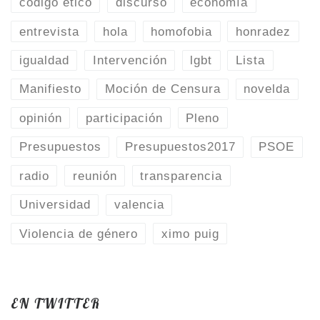
código ético
discurso
economía
entrevista
hola
homofobia
honradez
igualdad
Intervención
lgbt
Lista
Manifiesto
Moción de Censura
novelda
opinión
participación
Pleno
Presupuestos
Presupuestos2017
PSOE
radio
reunión
transparencia
Universidad
valencia
Violencia de género
ximo puig
EN TWITTER