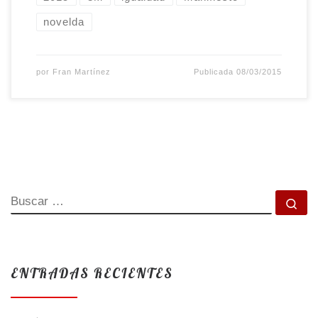
novelda
por
Fran Martínez
Publicada
08/03/2015
BUSCAR
Bu
ENTRADAS RECIENTES