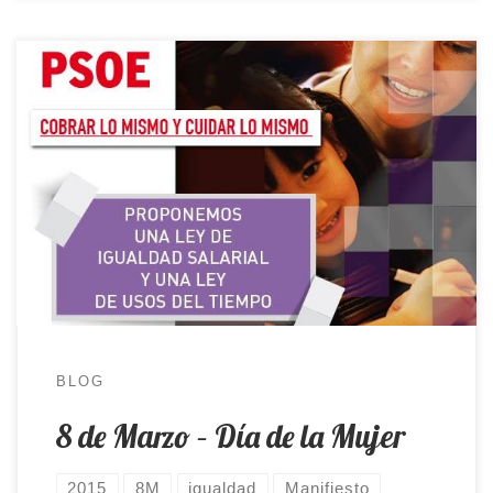
Cobrar lo mismo y cuidar lo mismo Quiero
compartir con vosostros el manifiesto que ha
redactado mi partido, el PSOE, con motivo del 8
de marzo, Día de la Mujer. Conmemoramos el 8 de
marzo de 2015 como Día Internacional de las
Mujeres, con el tradicional carácter festivo y al […]
BLOG
8 de Marzo – Día de la Mujer
2015
8M
igualdad
Manifiesto