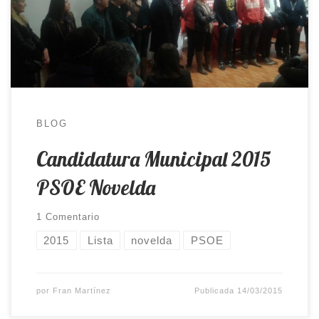
que concurrirá en las próximas Elecciones
Municipales del 24 de mayo el PSOE de Novelda.
La Asamblea transcurrió con total normalidad […]
BLOG
Candidatura Municipal 2015
PSOE Novelda
1 Comentario
2015
Lista
novelda
PSOE
por
Fran Martínez
Publicada
14/03/2015