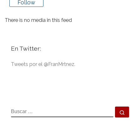
Follow
There is no media in this feed
En Twitter:
Tweets por el @FranMrtnez.
BUSCAR
Busca