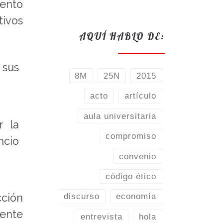
iento
tivos
AQUÍ HABLO DE:
 sus
8M
25N
2015
acto
artículo
aula universitaria
r la
compromiso
ncio
convenio
código ético
discurso
economía
ción
mente
entrevista
hola