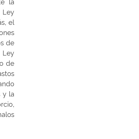
te la
 Ley
s, el
iones
os de
a Ley
to de
astos
uando
 y la
rcio,
malos