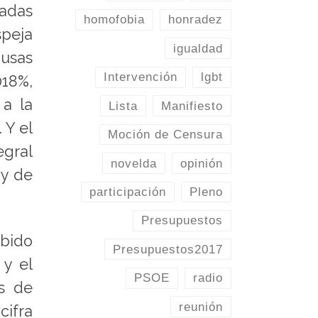
madas
homofobia
honradez
speja
igualdad
ausas
Intervención
lgbt
018%,
 a la
Lista
Manifiesto
 Y el
Moción de Censura
egral
novelda
opinión
 y de
participación
Pleno
Presupuestos
ibido
Presupuestos2017
 y el
PSOE
radio
es de
reunión
cifra