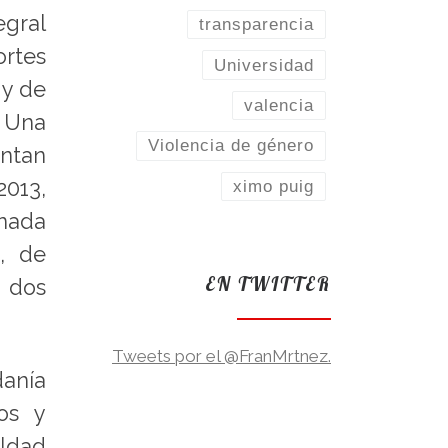
egral
transparencia
rtes
Universidad
 y de
valencia
. Una
Violencia de género
entan
2013,
ximo puig
nada
, de
EN TWITTER
o dos
Tweets por el @FranMrtnez.
danía
os y
aldad