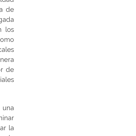
ia de
egada
n los
 como
cales
anera
or de
iales
 una
minar
ar la