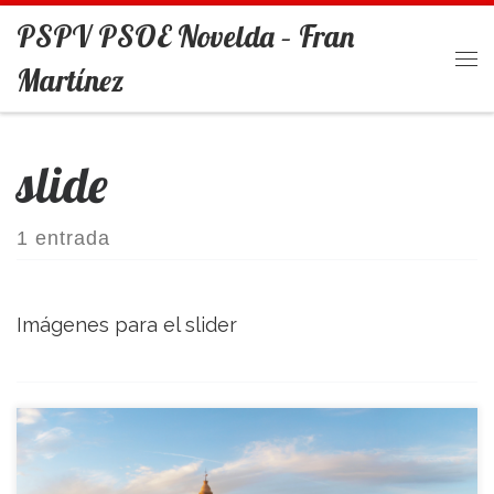
PSPV PSOE Novelda – Fran
Saltar al contenido
Martínez
Me
slide
1 entrada
Imágenes para el slider